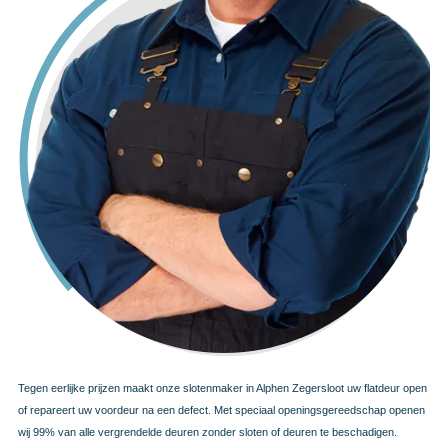
Tegen eerlijke prijzen maakt onze slotenmaker in Alphen Zegersloot uw flatdeur open
of repareert uw voordeur na een defect. Met speciaal openingsgereedschap openen
wij 99% van alle vergrendelde deuren zonder sloten of deuren te beschadigen.