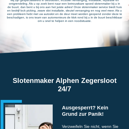
Wij zijn gespecialiseerd in deursloten, inclusief vervanging, installatie, reparatie en
ontgrendeling. Als u op zoek bent naar een betrouwbare spoed slotenmaker bij u in
de buurt, dan bent u bij ons aan het juiste adres! Onze slotenmaker service biedt huis
en bedrijf lock picking, zware slot installatie, sleutel vervanging en nog veel meer. Als u
een probleem hebt met uw autoslot en de deur moet worden geopend zonder deze te
beschadigen, is ons team van automonteurs de klok rond bij u in de buurt beschikbaar
om u snel te helpen in een noodsituatie.
Slotenmaker Alphen Zegersloot
24/7
Ausgesperrt? Kein
Grund zur Panik!
Verzweifeln Sie nicht, wenn Sie