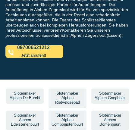
seriöser und zuverlässiger Partner für Autoöffnungen. Die
Autoöffnung in Alphen Zegersloot wird für Sie von spezialisierten
Fachleuten durchgeführt, die in der Regel eine schadenfreie
Arbeit anbieten können. Die Teams des Schlüsseldienstes
überzeugen auch bei komplexen Herausforderungen. Sie haben
Ihren Autoschlüssel verloren?Kontaktieren Sie unseren
professionellen Schlüsseldienst in Alphen Zegersloot (Essen)!
097006521212
Jetzt anrufen!!
Slotenmaker
Slotenmaker
Slotenmaker
Alphen De Burcht
Alphen
Alphen Gnephoek
Rietveldsepad
Slotenmaker
Slotenmaker
Slotenmaker
Alphen
Alphen
Alphen
Edelstenenbuurt
Componistenbuurt
Bomenbuurt