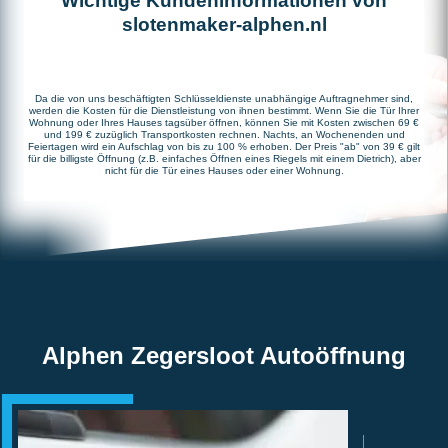
Wichtige Kundeninformationen von
slotenmaker-alphen.nl
Da die von uns beschäftigten Schlüsseldienste unabhängige Auftragnehmer sind,
werden die Kosten für die Dienstleistung von ihnen bestimmt. Wenn Sie die Tür Ihrer
Wohnung oder Ihres Hauses tagsüber öffnen, können Sie mit Kosten zwischen 69 €
und 199 € zuzüglich Transportkosten rechnen. Nachts, an Wochenenden und
Feiertagen wird ein Aufschlag von bis zu 100 % erhoben. Der Preis "ab" von 39 € gilt
für die billigste Öffnung (z.B. einfaches Öffnen eines Riegels mit einem Dietrich), aber
nicht für die Tür eines Hauses oder einer Wohnung.
Alphen Zegersloot Autoöffnung