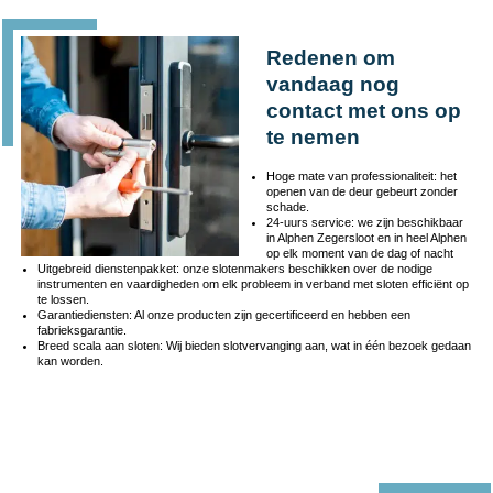
Redenen om
vandaag nog
contact met ons op
te nemen
Hoge mate van professionaliteit: het
openen van de deur gebeurt zonder
schade.
24-uurs service: we zijn beschikbaar
in Alphen Zegersloot en in heel Alphen
op elk moment van de dag of nacht
Uitgebreid dienstenpakket: onze slotenmakers beschikken over de nodige
instrumenten en vaardigheden om elk probleem in verband met sloten efficiënt op
te lossen.
Garantiediensten: Al onze producten zijn gecertificeerd en hebben een
fabrieksgarantie.
Breed scala aan sloten: Wij bieden slotvervanging aan, wat in één bezoek gedaan
kan worden.