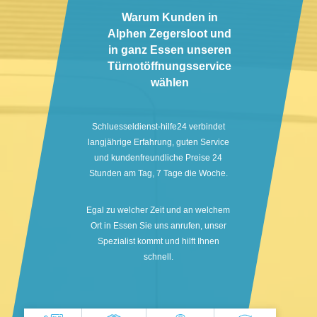
Warum Kunden in
Alphen Zegersloot und
in ganz Essen unseren
Türnotöffnungsservice
wählen
Schluesseldienst-hilfe24 verbindet
langjährige Erfahrung, guten Service
und kundenfreundliche Preise 24
Stunden am Tag, 7 Tage die Woche.
Egal zu welcher Zeit und an welchem
Ort in Essen Sie uns anrufen, unser
Spezialist kommt und hilft Ihnen
schnell.