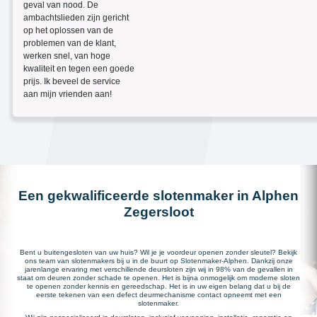
geval van nood. De
ambachtslieden zijn gericht
op het oplossen van de
problemen van de klant,
werken snel, van hoge
kwaliteit en tegen een goede
prijs. Ik beveel de service
aan mijn vrienden aan!
Een gekwalificeerde slotenmaker in Alphen
Zegersloot
Bent u buitengesloten van uw huis? Wil je je voordeur openen zonder sleutel? Bekijk
ons team van slotenmakers bij u in de buurt op Slotenmaker-Alphen. Dankzij onze
jarenlange ervaring met verschillende deursloten zijn wij in 98% van de gevallen in
staat om deuren zonder schade te openen. Het is bijna onmogelijk om moderne sloten
te openen zonder kennis en gereedschap. Het is in uw eigen belang dat u bij de
eerste tekenen van een defect deurmechanisme contact opneemt met een
slotenmaker.