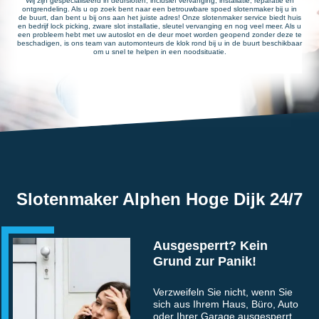
Wij zijn gespecialiseerd in deursloten, inclusief vervanging, installatie, reparatie en
ontgrendeling. Als u op zoek bent naar een betrouwbare spoed slotenmaker bij u in
de buurt, dan bent u bij ons aan het juiste adres! Onze slotenmaker service biedt huis
en bedrijf lock picking, zware slot installatie, sleutel vervanging en nog veel meer. Als u
een probleem hebt met uw autoslot en de deur moet worden geopend zonder deze te
beschadigen, is ons team van automonteurs de klok rond bij u in de buurt beschikbaar
om u snel te helpen in een noodsituatie.
Slotenmaker Alphen Hoge Dijk 24/7
Ausgesperrt? Kein
Grund zur Panik!
Verzweifeln Sie nicht, wenn Sie
sich aus Ihrem Haus, Büro, Auto
oder Ihrer Garage ausgesperrt