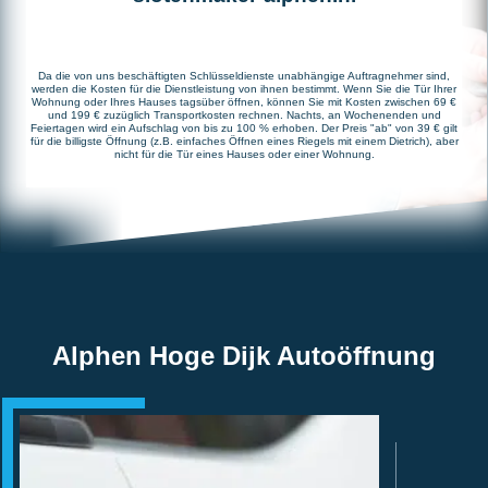
Da die von uns beschäftigten Schlüsseldienste unabhängige Auftragnehmer sind,
werden die Kosten für die Dienstleistung von ihnen bestimmt. Wenn Sie die Tür Ihrer
Wohnung oder Ihres Hauses tagsüber öffnen, können Sie mit Kosten zwischen 69 €
und 199 € zuzüglich Transportkosten rechnen. Nachts, an Wochenenden und
Feiertagen wird ein Aufschlag von bis zu 100 % erhoben. Der Preis "ab" von 39 € gilt
für die billigste Öffnung (z.B. einfaches Öffnen eines Riegels mit einem Dietrich), aber
nicht für die Tür eines Hauses oder einer Wohnung.
Alphen Hoge Dijk Autoöffnung