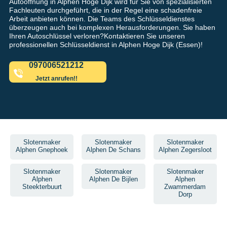
Autoöffnung in Alphen Hoge Dijk wird für Sie von spezialisierten
Fachleuten durchgeführt, die in der Regel eine schadenfreie
Arbeit anbieten können. Die Teams des Schlüsseldienstes
überzeugen auch bei komplexen Herausforderungen. Sie haben
Ihren Autoschlüssel verloren?Kontaktieren Sie unseren
professionellen Schlüsseldienst in Alphen Hoge Dijk (Essen)!
097006521212
Jetzt anrufen!!
Slotenmaker
Slotenmaker
Slotenmaker
Alphen Gnephoek
Alphen De Schans
Alphen Zegersloot
Slotenmaker
Slotenmaker
Slotenmaker
Alphen
Alphen De Bijlen
Alphen
Steekterbuurt
Zwammerdam
Dorp