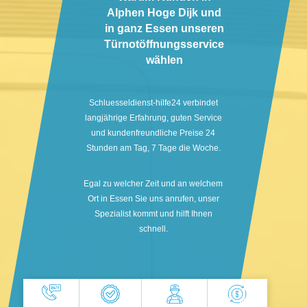
Alphen Hoge Dijk und
in ganz Essen unseren
Türnotöffnungsservice
wählen
Schluesseldienst-hilfe24 verbindet
langjährige Erfahrung, guten Service
und kundenfreundliche Preise 24
Stunden am Tag, 7 Tage die Woche.
Egal zu welcher Zeit und an welchem
Ort in Essen Sie uns anrufen, unser
Spezialist kommt und hilft Ihnen
schnell.