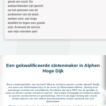
geval van nood. De
ambachtslieden zijn gericht
op het oplossen van de
problemen van de klant,
werken snel, van hoge
kwaliteit en tegen een goede
prijs. Ik beveel de service
aan mijn vrienden aan!
Een gekwalificeerde slotenmaker in Alphen
Hoge Dijk
Bent u buitengesloten van uw huis? Wil je je voordeur openen zonder sleutel? Bekijk
ons team van slotenmakers bij u in de buurt op Slotenmaker-Alphen. Dankzij onze
jarenlange ervaring met verschillende deursloten zijn wij in 98% van de gevallen in
staat om deuren zonder schade te openen. Het is bijna onmogelijk om moderne sloten
te openen zonder kennis en gereedschap. Het is in uw eigen belang dat u bij de
eerste tekenen van een defect deurmechanisme contact opneemt met een
slotenmaker.