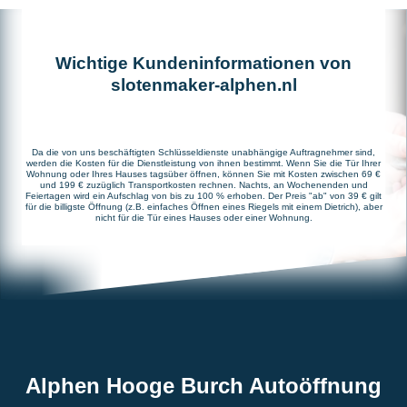
Wichtige Kundeninformationen von
slotenmaker-alphen.nl
Da die von uns beschäftigten Schlüsseldienste unabhängige Auftragnehmer sind,
werden die Kosten für die Dienstleistung von ihnen bestimmt. Wenn Sie die Tür Ihrer
Wohnung oder Ihres Hauses tagsüber öffnen, können Sie mit Kosten zwischen 69 €
und 199 € zuzüglich Transportkosten rechnen. Nachts, an Wochenenden und
Feiertagen wird ein Aufschlag von bis zu 100 % erhoben. Der Preis "ab" von 39 € gilt
für die billigste Öffnung (z.B. einfaches Öffnen eines Riegels mit einem Dietrich), aber
nicht für die Tür eines Hauses oder einer Wohnung.
Alphen Hooge Burch Autoöffnung