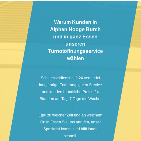
Warum Kunden in
Alphen Hooge Burch
und in ganz Essen
unseren
Türnotöffnungsservice
wählen
Schluesseldienst-hilfe24 verbindet
langjährige Erfahrung, guten Service
und kundenfreundliche Preise 24
Stunden am Tag, 7 Tage die Woche.
Egal zu welcher Zeit und an welchem
Ort in Essen Sie uns anrufen, unser
Spezialist kommt und hilft Ihnen
schnell.