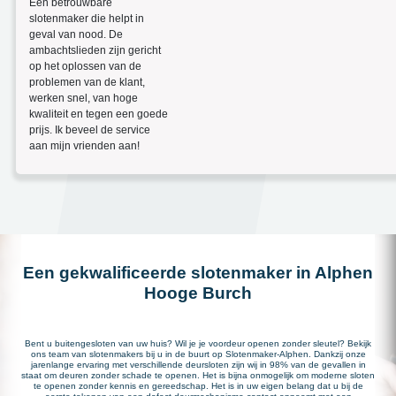
Een betrouwbare
slotenmaker die helpt in
geval van nood. De
ambachtslieden zijn gericht
op het oplossen van de
problemen van de klant,
werken snel, van hoge
kwaliteit en tegen een goede
prijs. Ik beveel de service
aan mijn vrienden aan!
Een gekwalificeerde slotenmaker in Alphen
Hooge Burch
Bent u buitengesloten van uw huis? Wil je je voordeur openen zonder sleutel? Bekijk
ons team van slotenmakers bij u in de buurt op Slotenmaker-Alphen. Dankzij onze
jarenlange ervaring met verschillende deursloten zijn wij in 98% van de gevallen in
staat om deuren zonder schade te openen. Het is bijna onmogelijk om moderne sloten
te openen zonder kennis en gereedschap. Het is in uw eigen belang dat u bij de