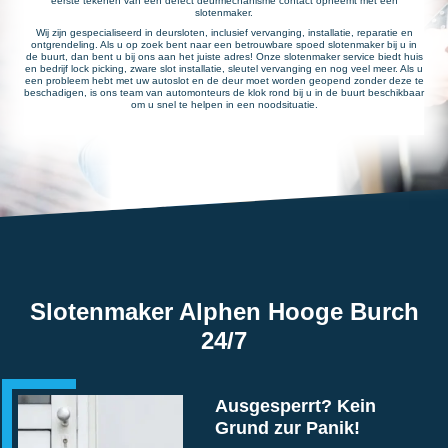
eerste tekenen van een defect deurmechanisme contact opneemt met een
slotenmaker.
Wij zijn gespecialiseerd in deursloten, inclusief vervanging, installatie, reparatie en
ontgrendeling. Als u op zoek bent naar een betrouwbare spoed slotenmaker bij u in
de buurt, dan bent u bij ons aan het juiste adres! Onze slotenmaker service biedt huis
en bedrijf lock picking, zware slot installatie, sleutel vervanging en nog veel meer. Als u
een probleem hebt met uw autoslot en de deur moet worden geopend zonder deze te
beschadigen, is ons team van automonteurs de klok rond bij u in de buurt beschikbaar
om u snel te helpen in een noodsituatie.
Slotenmaker Alphen Hooge Burch
24/7
Ausgesperrt? Kein
Grund zur Panik!