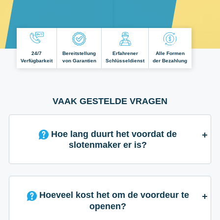
24/7
Bereitstellung
Erfahrener
Alle Formen
Verfügbarkeit
von Garantien
Schlüsseldienst
der Bezahlung
VAAK GESTELDE VRAGEN
Hoe lang duurt het voordat de
slotenmaker er is?
Hoeveel kost het om de voordeur te
openen?