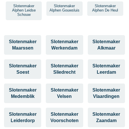
Slotenmaker
Slotenmaker
Slotenmaker
Alphen Leidse
Alphen Gouwsluis
Alphen De Heul
Schouw
Slotenmaker
Slotenmaker
Slotenmaker
Maarssen
Werkendam
Alkmaar
Slotenmaker
Slotenmaker
Slotenmaker
Soest
Sliedrecht
Leerdam
Slotenmaker
Slotenmaker
Slotenmaker
Medemblik
Velsen
Vlaardingen
Slotenmaker
Slotenmaker
Slotenmaker
Leiderdorp
Voorschoten
Zaandam