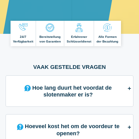
24/7
Bereitstellung
Erfahrener
Alle Formen
Verfügbarkeit
von Garantien
Schlüsseldienst
der Bezahlung
VAAK GESTELDE VRAGEN
Hoe lang duurt het voordat de
slotenmaker er is?
Hoeveel kost het om de voordeur te
openen?