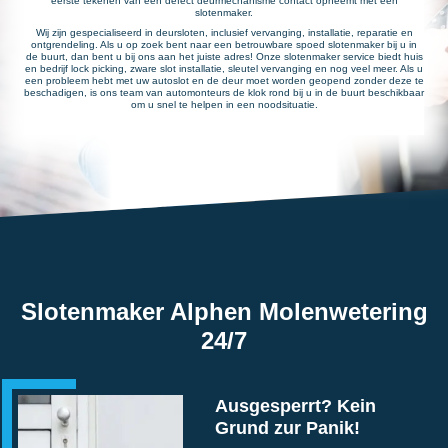
eerste tekenen van een defect deurmechanisme contact opneemt met een
slotenmaker.
Wij zijn gespecialiseerd in deursloten, inclusief vervanging, installatie, reparatie en
ontgrendeling. Als u op zoek bent naar een betrouwbare spoed slotenmaker bij u in
de buurt, dan bent u bij ons aan het juiste adres! Onze slotenmaker service biedt huis
en bedrijf lock picking, zware slot installatie, sleutel vervanging en nog veel meer. Als u
een probleem hebt met uw autoslot en de deur moet worden geopend zonder deze te
beschadigen, is ons team van automonteurs de klok rond bij u in de buurt beschikbaar
om u snel te helpen in een noodsituatie.
Slotenmaker Alphen Molenwetering
24/7
Ausgesperrt? Kein
Grund zur Panik!