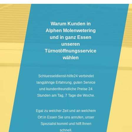
Warum Kunden in
Alphen Molenwetering
und in ganz Essen
unseren
Türnotöffnungsservice
wählen
Schluesseldienst-hilfe24 verbindet
langjährige Erfahrung, guten Service
und kundenfreundliche Preise 24
Stunden am Tag, 7 Tage die Woche.
Egal zu welcher Zeit und an welchem
Ort in Essen Sie uns anrufen, unser
Spezialist kommt und hilft Ihnen
schnell.