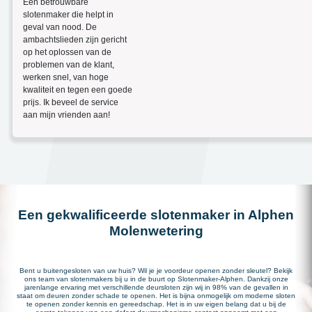
Een betrouwbare
slotenmaker die helpt in
geval van nood. De
ambachtslieden zijn gericht
op het oplossen van de
problemen van de klant,
werken snel, van hoge
kwaliteit en tegen een goede
prijs. Ik beveel de service
aan mijn vrienden aan!
Een gekwalificeerde slotenmaker in Alphen
Molenwetering
Bent u buitengesloten van uw huis? Wil je je voordeur openen zonder sleutel? Bekijk
ons team van slotenmakers bij u in de buurt op Slotenmaker-Alphen. Dankzij onze
jarenlange ervaring met verschillende deursloten zijn wij in 98% van de gevallen in
staat om deuren zonder schade te openen. Het is bijna onmogelijk om moderne sloten
te openen zonder kennis en gereedschap. Het is in uw eigen belang dat u bij de