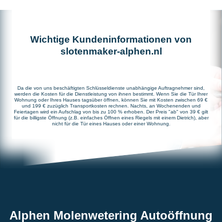
Wichtige Kundeninformationen von
slotenmaker-alphen.nl
Da die von uns beschäftigten Schlüsseldienste unabhängige Auftragnehmer sind,
werden die Kosten für die Dienstleistung von ihnen bestimmt. Wenn Sie die Tür Ihrer
Wohnung oder Ihres Hauses tagsüber öffnen, können Sie mit Kosten zwischen 69 €
und 199 € zuzüglich Transportkosten rechnen. Nachts, an Wochenenden und
Feiertagen wird ein Aufschlag von bis zu 100 % erhoben. Der Preis "ab" von 39 € gilt
für die billigste Öffnung (z.B. einfaches Öffnen eines Riegels mit einem Dietrich), aber
nicht für die Tür eines Hauses oder einer Wohnung.
Alphen Molenwetering Autoöffnung