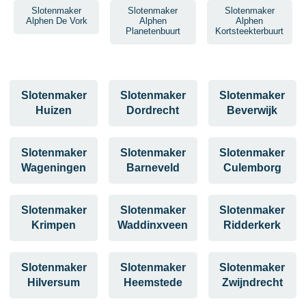
Slotenmaker
Slotenmaker
Slotenmaker
Alphen De Vork
Alphen
Alphen
Planetenbuurt
Kortsteekterbuurt
Slotenmaker
Slotenmaker
Slotenmaker
Huizen
Dordrecht
Beverwijk
Slotenmaker
Slotenmaker
Slotenmaker
Wageningen
Barneveld
Culemborg
Slotenmaker
Slotenmaker
Slotenmaker
Krimpen
Waddinxveen
Ridderkerk
Slotenmaker
Slotenmaker
Slotenmaker
Hilversum
Heemstede
Zwijndrecht