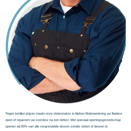
Tegen eerlijke prijzen maakt onze slotenmaker in Alphen Molenwetering uw flatdeur
open of repareert uw voordeur na een defect. Met speciaal openingsgereedschap
openen wij 99% van alle vergrendelde deuren zonder sloten of deuren te