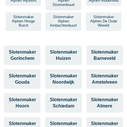
Alphen Rijnoord
Alphen
Alphen Ridderveld
Stromenbuurt
Slotenmaker
Slotenmaker
Slotenmaker
Alphen Hooge
Alphen
Alphen De Oude
Burch
Ambachtenbuurt
Wereld
Slotenmaker
Slotenmaker
Slotenmaker
Gorinchem
Huizen
Barneveld
Slotenmaker
Slotenmaker
Slotenmaker
Gouda
Noordwijk
Amstelveen
Slotenmaker
Slotenmaker
Slotenmaker
Hoorn
Schiedam
Almere
Slotenmaker
Slotenmaker
Slotenmaker