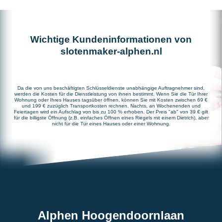
Wichtige Kundeninformationen von
slotenmaker-alphen.nl
Da die von uns beschäftigten Schlüsseldienste unabhängige Auftragnehmer sind,
werden die Kosten für die Dienstleistung von ihnen bestimmt. Wenn Sie die Tür Ihrer
Wohnung oder Ihres Hauses tagsüber öffnen, können Sie mit Kosten zwischen 69 €
und 199 € zuzüglich Transportkosten rechnen. Nachts, an Wochenenden und
Feiertagen wird ein Aufschlag von bis zu 100 % erhoben. Der Preis "ab" von 39 € gilt
für die billigste Öffnung (z.B. einfaches Öffnen eines Riegels mit einem Dietrich), aber
nicht für die Tür eines Hauses oder einer Wohnung.
Alphen Hoogendoornlaan