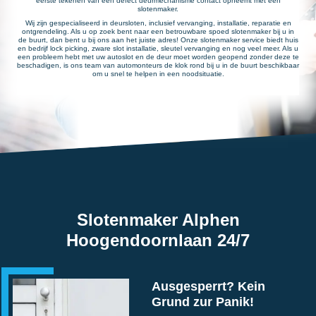
eerste tekenen van een defect deurmechanisme contact opneemt met een
slotenmaker.
Wij zijn gespecialiseerd in deursloten, inclusief vervanging, installatie, reparatie en
ontgrendeling. Als u op zoek bent naar een betrouwbare spoed slotenmaker bij u in
de buurt, dan bent u bij ons aan het juiste adres! Onze slotenmaker service biedt huis
en bedrijf lock picking, zware slot installatie, sleutel vervanging en nog veel meer. Als u
een probleem hebt met uw autoslot en de deur moet worden geopend zonder deze te
beschadigen, is ons team van automonteurs de klok rond bij u in de buurt beschikbaar
om u snel te helpen in een noodsituatie.
Slotenmaker Alphen
Hoogendoornlaan 24/7
Ausgesperrt? Kein
Grund zur Panik!