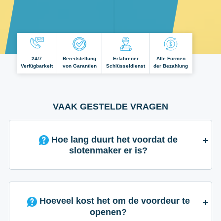
24/7
Bereitstellung
Erfahrener
Alle Formen
Verfügbarkeit
von Garantien
Schlüsseldienst
der Bezahlung
VAAK GESTELDE VRAGEN
Hoe lang duurt het voordat de
slotenmaker er is?
Hoeveel kost het om de voordeur te
openen?