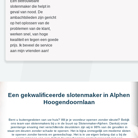
Een betrouwbare
slotenmaker die helpt in
geval van nood. De
ambachtslieden zijn gericht
op het oplossen van de
problemen van de klant,
werken snel, van hoge
kwaliteit en tegen een goede
prijs. Ik beveel de service
aan mijn vrienden aan!
Een gekwalificeerde slotenmaker in Alphen
Hoogendoornlaan
Bent u buitengesloten van uw huis? Wil je je voordeur openen zonder sleutel? Bekijk
ons team van slotenmakers bij u in de buurt op Slotenmaker-Alphen. Dankzij onze
jarenlange ervaring met verschillende deursloten zijn wij in 98% van de gevallen in
staat om deuren zonder schade te openen. Het is bijna onmogelijk om moderne sloten
te openen zonder kennis en gereedschap. Het is in uw eigen belang dat u bij de