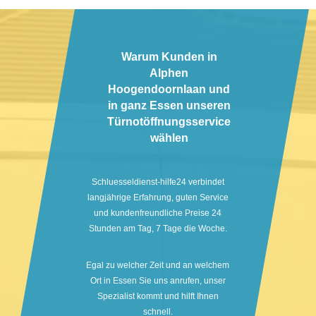
Warum Kunden in
Alphen
Hoogendoornlaan und
in ganz Essen unseren
Türnotöffnungsservice
wählen
Schluesseldienst-hilfe24 verbindet
langjährige Erfahrung, guten Service
und kundenfreundliche Preise 24
Stunden am Tag, 7 Tage die Woche.
Egal zu welcher Zeit und an welchem
Ort in Essen Sie uns anrufen, unser
Spezialist kommt und hilft Ihnen
schnell.