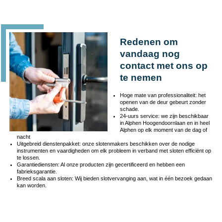
Redenen om
vandaag nog
contact met ons op
te nemen
Hoge mate van professionaliteit: het
openen van de deur gebeurt zonder
schade.
24-uurs service: we zijn beschikbaar
in Alphen Hoogendoornlaan en in heel
Alphen op elk moment van de dag of
nacht
Uitgebreid dienstenpakket: onze slotenmakers beschikken over de nodige
instrumenten en vaardigheden om elk probleem in verband met sloten efficiënt op
te lossen.
Garantiediensten: Al onze producten zijn gecertificeerd en hebben een
fabrieksgarantie.
Breed scala aan sloten: Wij bieden slotvervanging aan, wat in één bezoek gedaan
kan worden.