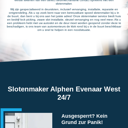
eerste tekenen van een defect deurmechanisme contact opneemt met een
slotenmaker.
Wij zijn gespecialiseerd in deursloten, inclusief vervanging, installatie, reparatie en
ontgrendeling. Als u op zoek bent naar een betrouwbare spoed slotenmaker bij u in
de buurt, dan bent u bij ons aan het juiste adres! Onze slotenmaker service biedt huis
en bedrijf lock picking, zware slot installatie, sleutel vervanging en nog veel meer. Als u
een probleem hebt met uw autoslot en de deur moet worden geopend zonder deze te
beschadigen, is ons team van automonteurs de klok rond bij u in de buurt beschikbaar
om u snel te helpen in een noodsituatie.
Slotenmaker Alphen Evenaar West
24/7
Ausgesperrt? Kein
Grund zur Panik!