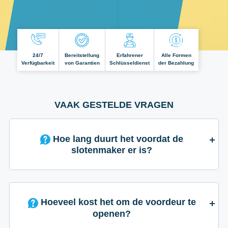
24/7
Bereitstellung
Erfahrener
Alle Formen
Verfügbarkeit
von Garantien
Schlüsseldienst
der Bezahlung
VAAK GESTELDE VRAGEN
Hoe lang duurt het voordat de
slotenmaker er is?
Hoeveel kost het om de voordeur te
openen?