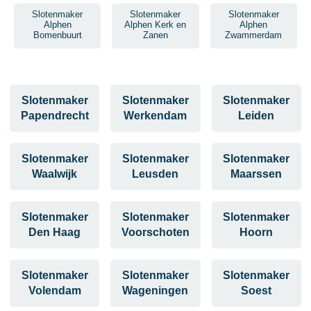
Slotenmaker
Slotenmaker
Slotenmaker
Alphen
Alphen Kerk en
Alphen
Bomenbuurt
Zanen
Zwammerdam
Slotenmaker
Slotenmaker
Slotenmaker
Papendrecht
Werkendam
Leiden
Slotenmaker
Slotenmaker
Slotenmaker
Waalwijk
Leusden
Maarssen
Slotenmaker
Slotenmaker
Slotenmaker
Den Haag
Voorschoten
Hoorn
Slotenmaker
Slotenmaker
Slotenmaker
Volendam
Wageningen
Soest