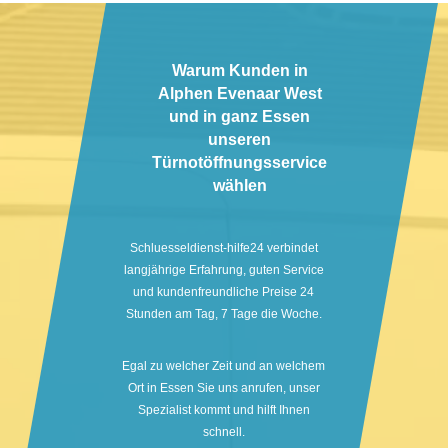
Warum Kunden in
Alphen Evenaar West
und in ganz Essen
unseren
Türnotöffnungsservice
wählen
Schluesseldienst-hilfe24 verbindet
langjährige Erfahrung, guten Service
und kundenfreundliche Preise 24
Stunden am Tag, 7 Tage die Woche.
Egal zu welcher Zeit und an welchem
Ort in Essen Sie uns anrufen, unser
Spezialist kommt und hilft Ihnen
schnell.