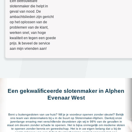
Een betrouwbare
slotenmaker die helpt in
geval van nood. De
ambachtslieden zijn gericht
op het oplossen van de
problemen van de klant,
werken snel, van hoge
kwaliteit en tegen een goede
prijs. Ik beveel de service
aan mijn vrienden aan!
Een gekwalificeerde slotenmaker in Alphen
Evenaar West
Bent u buitengesloten van uw huis? Wil je je voordeur openen zonder sleutel? Bekijk
ons team van slotenmakers bij u in de buurt op Slotenmaker-Alphen. Dankzij onze
jarenlange ervaring met verschillende deursloten zijn wij in 98% van de gevallen in
staat om deuren zonder schade te openen. Het is bijna onmogelijk om moderne sloten
te openen zonder kennis en gereedschap. Het is in uw eigen belang dat u bij de