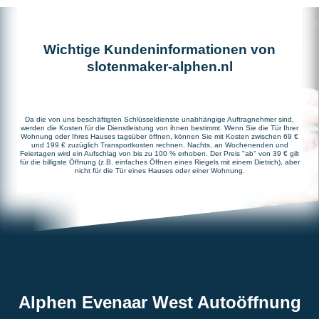
Wichtige Kundeninformationen von
slotenmaker-alphen.nl
Da die von uns beschäftigten Schlüsseldienste unabhängige Auftragnehmer sind,
werden die Kosten für die Dienstleistung von ihnen bestimmt. Wenn Sie die Tür Ihrer
Wohnung oder Ihres Hauses tagsüber öffnen, können Sie mit Kosten zwischen 69 €
und 199 € zuzüglich Transportkosten rechnen. Nachts, an Wochenenden und
Feiertagen wird ein Aufschlag von bis zu 100 % erhoben. Der Preis "ab" von 39 € gilt
für die billigste Öffnung (z.B. einfaches Öffnen eines Riegels mit einem Dietrich), aber
nicht für die Tür eines Hauses oder einer Wohnung.
Alphen Evenaar West Autoöffnung