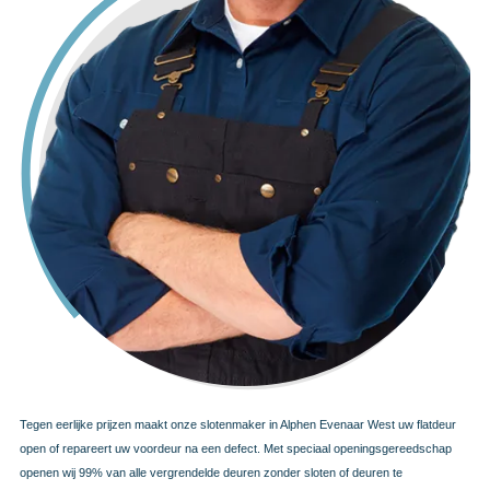
Tegen eerlijke prijzen maakt onze slotenmaker in Alphen Evenaar West uw flatdeur
open of repareert uw voordeur na een defect. Met speciaal openingsgereedschap
openen wij 99% van alle vergrendelde deuren zonder sloten of deuren te