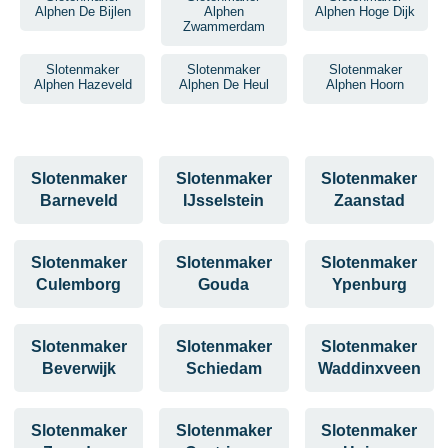
Alphen De Bijlen
Alphen
Alphen Hoge Dijk
Zwammerdam
Slotenmaker
Slotenmaker
Slotenmaker
Alphen Hazeveld
Alphen De Heul
Alphen Hoorn
Slotenmaker
Slotenmaker
Slotenmaker
Barneveld
IJsselstein
Zaanstad
Slotenmaker
Slotenmaker
Slotenmaker
Culemborg
Gouda
Ypenburg
Slotenmaker
Slotenmaker
Slotenmaker
Beverwijk
Schiedam
Waddinxveen
Slotenmaker
Slotenmaker
Slotenmaker