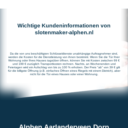
Wichtige Kundeninformationen von
slotenmaker-alphen.nl
Da die von uns beschäftigten Schlüsseldienste unabhängige Auftragnehmer sind,
werden die Kosten für die Dienstleistung von ihnen bestimmt. Wenn Sie die Tür Ihrer
Wohnung oder Ihres Hauses tagsüber öffnen, können Sie mit Kosten zwischen 69 €
und 199 € zuzüglich Transportkosten rechnen. Nachts, an Wochenenden und
Feiertagen wird ein Aufschlag von bis zu 100 % erhoben. Der Preis "ab" von 39 € gilt
für die billigste Öffnung (z.B. einfaches Öffnen eines Riegels mit einem Dietrich), aber
nicht für die Tür eines Hauses oder einer Wohnung.
Alphen Aarlanderveen Dorp