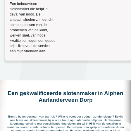
Een betrouwbare
slotenmaker die helpt in
geval van nood. De
ambachtslieden zijn gericht
op het oplossen van de
problemen van de klant,
werken snel, van hoge
kwaliteit en tegen een goede
prijs. Ik beveel de service
aan mijn vrienden aan!
Een gekwalificeerde slotenmaker in Alphen
Aarlanderveen Dorp
Bent u buitengesloten van uw huis? Wil je je voordeur openen zonder sleutel? Bekijk
ons team van slotenmakers bij u in de buurt op Slotenmaker-Alphen. Dankzij onze
jarenlange ervaring met verschillende deursloten zijn wij in 98% van de gevallen in
staat om deuren zonder schade te openen. Het is bijna onmogelijk om moderne sloten
te openen zonder kennis en gereedschap. Het is in uw eigen belang dat u bij de