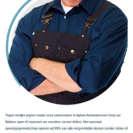
Tegen eerlijke prijzen maakt onze slotenmaker in Alphen Aarlanderveen Dorp uw
flatdeur open of repareert uw voordeur na een defect. Met speciaal
openingsgereedschap openen wij 99% van alle vergrendelde deuren zonder sloten of