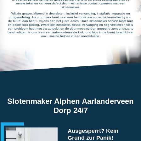
eerste tekenen van een defect deurmechanisme contact opneemt met een
slotenmaker.
Wij zijn gespecialiseerd in deursloten, inclusief vervanging, installatie, reparatie en
ontgrendeling. Als u op zoek bent naar een betrouwbare spoed slotenmaker bij u in
de buurt, dan bent u bij ons aan het juiste adres! Onze slotenmaker service biedt huis
en bedrijf lock picking, zware slot installatie, sleutel vervanging en nog veel meer. Als u
een probleem hebt met uw autoslot en de deur moet worden geopend zonder deze te
beschadigen, is ons team van automonteurs de klok rond bij u in de buurt beschikbaar
om u snel te helpen in een noodsituatie.
Slotenmaker Alphen Aarlanderveen
Dorp 24/7
Ausgesperrt? Kein
Grund zur Panik!