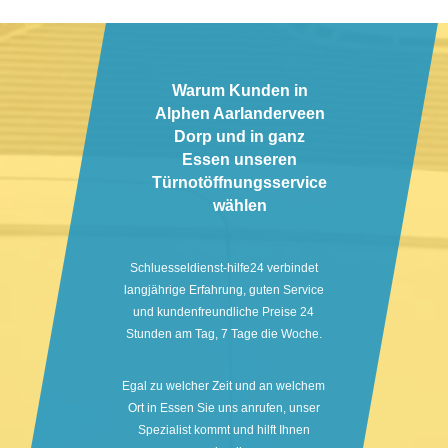
Warum Kunden in
Alphen Aarlanderveen
Dorp und in ganz
Essen unseren
Türnotöffnungsservice
wählen
Schluesseldienst-hilfe24 verbindet
langjährige Erfahrung, guten Service
und kundenfreundliche Preise 24
Stunden am Tag, 7 Tage die Woche.
Egal zu welcher Zeit und an welchem
Ort in Essen Sie uns anrufen, unser
Spezialist kommt und hilft Ihnen